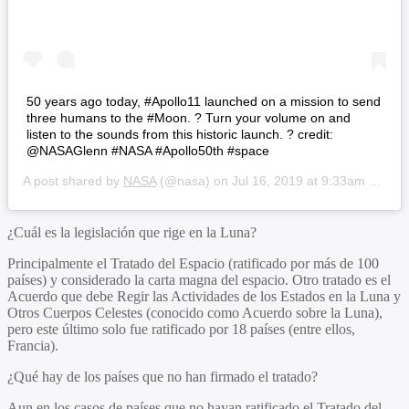
50 years ago today, #Apollo11 launched on a mission to send
three humans to the #Moon. ? Turn your volume on and
listen to the sounds from this historic launch. ? credit:
@NASAGlenn #NASA #Apollo50th #space
A post shared by
NASA
(@nasa) on
Jul 16, 2019 at 9:33am PDT
¿Cuál es la legislación que rige en la Luna?
Principalmente el Tratado del Espacio (ratificado por más de 100
países) y considerado la carta magna del espacio. Otro tratado es el
Acuerdo que debe Regir las Actividades de los Estados en la Luna y
Otros Cuerpos Celestes (conocido como Acuerdo sobre la Luna),
pero este último solo fue ratificado por 18 países (entre ellos,
Francia).
¿Qué hay de los países que no han firmado el tratado?
Aun en los casos de países que no hayan ratificado el Tratado del