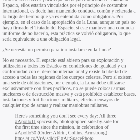
Espacio, ellos estarían vinculados por el principio de costumbre
internacional, es decir, han mantenido conducta común y reiterada a
lo largo del tiempo que ya es entendida como obligatoria. Por
ejemplo, en el caso de la apropiación de la Luna, aunque un país no
haya firmado el Tratado del Espacio, si este mantuvo una conducta
uniforme de no hacerlo, esta práctica se volvió obligatoria, lo que
sería equivalente a una obligación legal.
¿Se necesita un permiso para ir o instalarse en la Luna?
No es necesario. El espacio está abierto para su exploración y
utilización a todos los Estados en condiciones de igualdad y en
conformidad con el derecho internacional y existe la libertad de
acceso a todas las regiones de los cuerpos celestes. Pero sí existen
una serie de obligaciones, por ejemplo, la Luna debe utilizarse
exclusivamente con fines pacíficos, no se puede colocar armas
nucleares o de destrucción masiva y está prohibido establecer bases,
instalaciones y fortificaciones militares, efectuar ensayos de
cualquier tipo de armas y realizar maniobras militares.
Here's something you don't see every day: All three
#Apollo11
spacesuits, photographed side-by-side for
the first time since the mission, in celebration of
#Apollo50
(Order: Aldrin, Collins, Armstrong)
https://t.co/VrAis4ldcF
#AirSpacePhoto