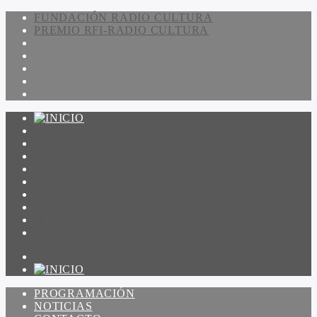
FUNDACIÓN RADIO CULTURA
PREMIO RFI-RADIO CULTURA
PROGRAMACIÓN
NOTICIAS
CONTACTO
QUIENES SOMOS
IR A AMADEUS
ON DEMAND
ESCUCHAR
VER
PROGRAMACIÓN
NOTICIAS