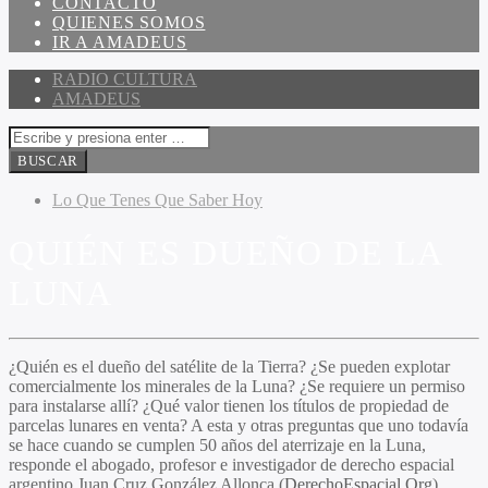
CONTACTO
QUIENES SOMOS
IR A AMADEUS
RADIO CULTURA
AMADEUS
Lo Que Tenes Que Saber Hoy
QUIÉN ES DUEÑO DE LA
LUNA
¿Quién es el dueño del satélite de la Tierra? ¿Se pueden explotar
comercialmente los minerales de la Luna? ¿Se requiere un permiso
para instalarse allí? ¿Qué valor tienen los títulos de propiedad de
parcelas lunares en venta? A esta y otras preguntas que uno todavía
se hace cuando se cumplen 50 años del aterrizaje en la Luna,
responde el abogado, profesor e investigador de derecho espacial
argentino Juan Cruz González Allonca (
DerechoEspacial.Org
).