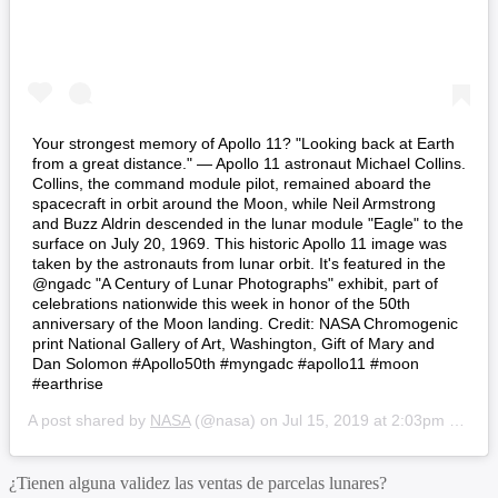
Your strongest memory of Apollo 11? "Looking back at Earth
from a great distance." — Apollo 11 astronaut Michael Collins.
Collins, the command module pilot, remained aboard the
spacecraft in orbit around the Moon, while Neil Armstrong
and Buzz Aldrin descended in the lunar module "Eagle" to the
surface on July 20, 1969. This historic Apollo 11 image was
taken by the astronauts from lunar orbit. It's featured in the
@ngadc "A Century of Lunar Photographs" exhibit, part of
celebrations nationwide this week in honor of the 50th
anniversary of the Moon landing. Credit: NASA Chromogenic
print National Gallery of Art, Washington, Gift of Mary and
Dan Solomon #Apollo50th #myngadc #apollo11 #moon
#earthrise
A post shared by
NASA
(@nasa) on
Jul 15, 2019 at 2:03pm PDT
¿Tienen alguna validez las ventas de parcelas lunares?