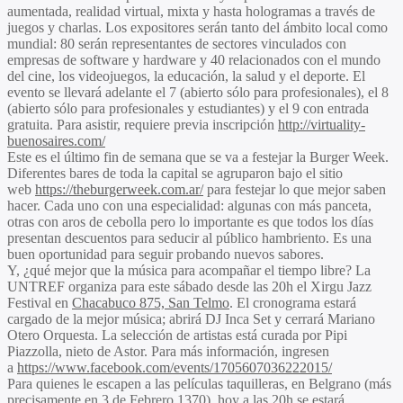
aumentada, realidad virtual, mixta y hasta hologramas a través de
juegos y charlas. Los expositores serán tanto del ámbito local como
mundial: 80 serán representantes de sectores vinculados con
empresas de software y hardware y 40 relacionados con el mundo
del cine, los videojuegos, la educación, la salud y el deporte. El
evento se llevará adelante el 7 (abierto sólo para profesionales), el 8
(abierto sólo para profesionales y estudiantes) y el 9 con entrada
gratuita. Para asistir, requiere previa inscripción
http://virtuality-
buenosaires.com/
Este es el último fin de semana que se va a festejar la Burger Week.
Diferentes bares de toda la capital se agruparon bajo el sitio
web
https://theburgerweek.com.ar/
para festejar lo que mejor saben
hacer. Cada uno con una especialidad: algunas con más panceta,
otras con aros de cebolla pero lo importante es que todos los días
presentan descuentos para seducir al público hambriento. Es una
buen oportunidad para seguir probando nuevos sabores.
Y, ¿qué mejor que la música para acompañar el tiempo libre? La
UNTREF organiza para este sábado desde las 20h el Xirgu Jazz
Festival en
Chacabuco 875, San Telmo
. El cronograma estará
cargado de la mejor música; abrirá DJ Inca Set y cerrará Mariano
Otero Orquesta. La selección de artistas está curada por Pipi
Piazzolla, nieto de Astor. Para más información, ingresen
a
https://www.facebook.com/events/1705607036222015/
Para quienes le escapen a las películas taquilleras, en Belgrano (más
precisamente en 3 de Febrero 1370), hoy a las 20h se estará