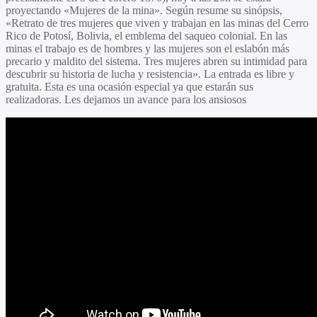
proyectando «Mujeres de la mina». Según resume su sinópsis,
«Retrato de tres mujeres que viven y trabajan en las minas del Cerro
Rico de Potosí, Bolivia, el emblema del saqueo colonial. En las
minas el trabajo es de hombres y las mujeres son el eslabón más
precario y maldito del sistema. Tres mujeres abren su intimidad para
descubrir su historia de lucha y resistencia». La entrada es libre y
gratuita. Esta es una ocasión especial ya que estarán sus
realizadoras. Les dejamos un avance para los ansiosos