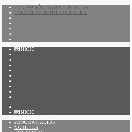
FUNDACIÓN RADIO CULTURA
PREMIO RFI-RADIO CULTURA
PROGRAMACIÓN
NOTICIAS
CONTACTO
QUIENES SOMOS
IR A AMADEUS
ON DEMAND
ESCUCHAR
VER
PROGRAMACIÓN
NOTICIAS