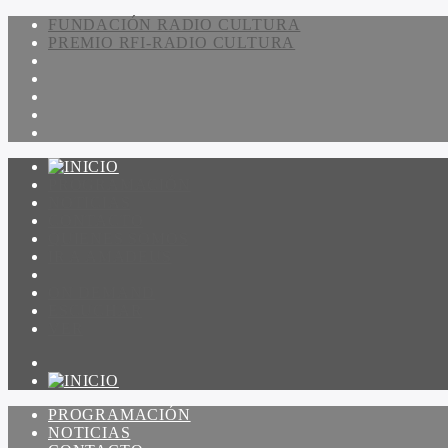
FUNDACIÓN RADIO CULTURA
PREMIO RFI-RADIO CULTURA
PROGRAMACIÓN
NOTICIAS
CONTACTO
QUIENES SOMOS
IR A AMADEUS
ON DEMAND
ESCUCHAR
VER
PROGRAMACIÓN
NOTICIAS