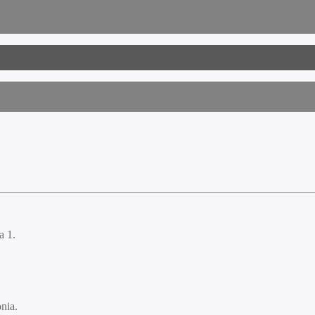
a 1.
nia.