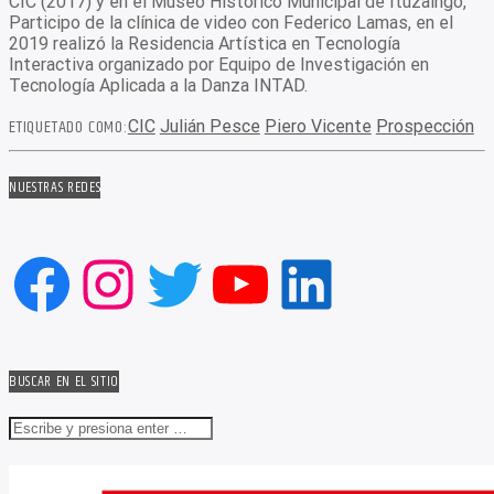
CIC (2017) y en el Museo Histórico Municipal de Ituzaingó,
Participo de la clínica de video con Federico Lamas, en el
2019 realizó la Residencia Artística en Tecnología
Interactiva organizado por Equipo de Investigación en
Tecnología Aplicada a la Danza INTAD.
ETIQUETADO COMO:
CIC
Julián Pesce
Piero Vicente
Prospección
NUESTRAS REDES
Facebook
Instagram
Twitter
YouTube
LinkedIn
BUSCAR EN EL SITIO