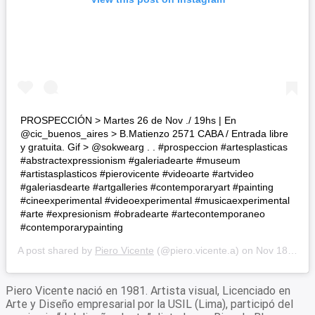
PROSPECCIÓN > Martes 26 de Nov ./ 19hs | En
@cic_buenos_aires > B.Matienzo 2571 CABA / Entrada libre
y gratuita. Gif > @sokwearg . . #prospeccion #artesplasticas
#abstractexpressionism #galeriadearte #museum
#artistasplasticos #pierovicente #videoarte #artvideo
#galeriasdearte #artgalleries #contemporaryart #painting
#cineexperimental #videoexperimental #musicaexperimental
#arte #expresionism #obradearte #artecontemporaneo
#contemporarypainting
A post shared by
Piero Vicente
(@piero.vicente.a) on
Nov 18, 2019 at 7:13pm PST
Piero Vicente nació en 1981. Artista visual, Licenciado en
Arte y Diseño empresarial por la USIL (Lima), participó del