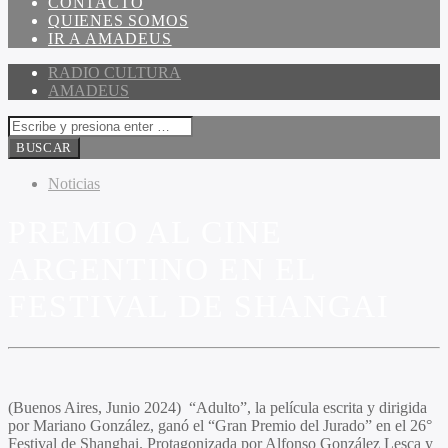
CONTACTO
QUIENES SOMOS
IR A AMADEUS
RADIO CULTURA
AMADEUS
Noticias
PREMIO AL CINE
ARGENTINO EN EL
FESTIVAL DE SHANGAI
(Buenos Aires, Junio 2024) “Adulto”, la película escrita y dirigida
por
Mariano Gonzále
z, ganó el “Gran Premio del Jurado” en el 26°
Festival de Shanghai. Protagonizada por
Alfonso González Lesca
y