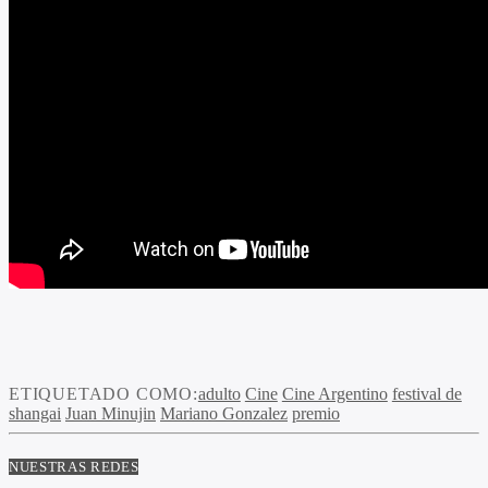
ETIQUETADO COMO:
adulto
Cine
Cine Argentino
festival de
shangai
Juan Minujin
Mariano Gonzalez
premio
NUESTRAS REDES