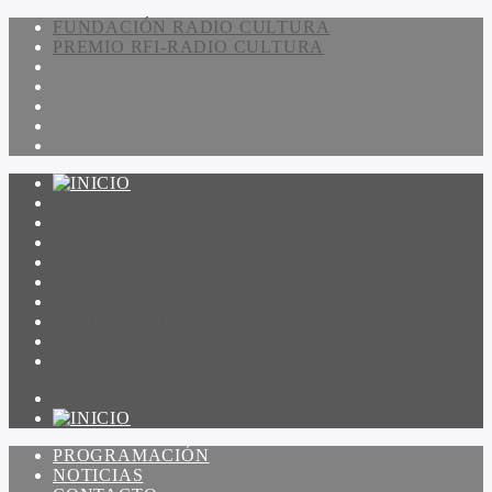
FUNDACIÓN RADIO CULTURA
PREMIO RFI-RADIO CULTURA
PROGRAMACIÓN
NOTICIAS
CONTACTO
QUIENES SOMOS
IR A AMADEUS
ON DEMAND
ESCUCHAR
VER
PROGRAMACIÓN
NOTICIAS