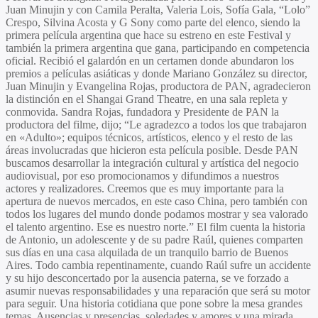
Juan Minujin
y con
Camila Peralta, Valeria Lois, Sofía Gala, “Lolo”
Crespo, Silvina Acosta
y
G Sony
como parte del elenco, siendo la
primera película argentina que hace su estreno en este Festival y
también la primera argentina que gana, participando en competencia
oficial. Recibió el galardón en un certamen donde abundaron los
premios a películas asiáticas y donde
Mariano González
su director,
Juan Minujin
y
Evangelina Rojas
, productora de PAN, agradecieron
la distinción en el Shangai Grand Theatre, en una sala repleta y
conmovida.
Sandra Rojas
, fundadora y Presidente de PAN la
productora del filme, dijo; “Le agradezco a todos los que trabajaron
en «Adulto»; equipos técnicos, artísticos, elenco y el resto de las
áreas involucradas que hicieron esta película posible. Desde PAN
buscamos desarrollar la integración cultural y artística del negocio
audiovisual, por eso promocionamos y difundimos a nuestros
actores y realizadores. Creemos que es muy importante para la
apertura de nuevos mercados, en este caso China, pero también con
todos los lugares del mundo donde podamos mostrar y sea valorado
el talento argentino. Ese es nuestro norte.” El film cuenta la historia
de Antonio, un adolescente y de su padre Raúl, quienes comparten
sus días en una casa alquilada de un tranquilo barrio de Buenos
Aires. Todo cambia repentinamente, cuando Raúl sufre un accidente
y su hijo desconcertado por la ausencia paterna, se ve forzado a
asumir nuevas responsabilidades y una reparación que será su motor
para seguir. Una historia cotidiana que pone sobre la mesa grandes
temas. Ausencias y presencias, soledades y amores y una mirada