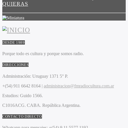
QUIERAS
DESDE 1989
Porque todo es cultura y porque somos radio.
DIRECCIONES
Administración:
Uruguay 1371 5° P.
+(54) 911 6642 8164 |
administracion@fmradiocultura.com.ar
Estudios:
Guido 1566.
C1016ACG
. CABA.
República Argentina.
CONTACTO DIRECTO
Whatsapp para mensajes:
+(54) 9 11 5577 1192