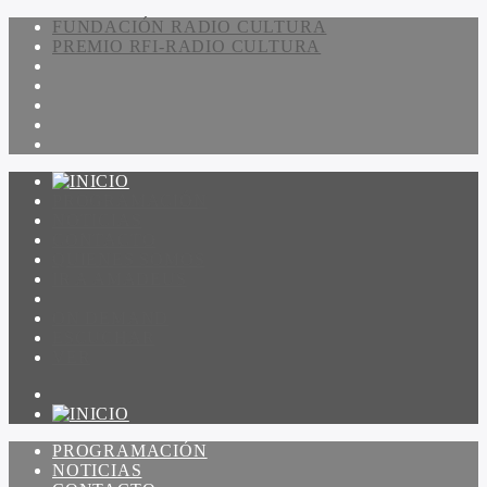
FUNDACIÓN RADIO CULTURA
PREMIO RFI-RADIO CULTURA
PROGRAMACIÓN
NOTICIAS
CONTACTO
QUIENES SOMOS
IR A AMADEUS
ON DEMAND
ESCUCHAR
VER
PROGRAMACIÓN
NOTICIAS