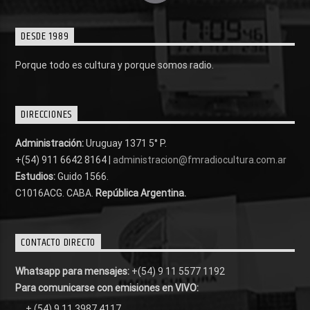
DESDE 1989
Porque todo es cultura y porque somos radio.
DIRECCIONES
Administración:
Uruguay 1371 5° P.
+(54) 911 6642 8164 |
administracion@fmradiocultura.com.ar
Estudios:
Guido 1566.
C1016ACG
. CABA.
República Argentina.
CONTACTO DIRECTO
Whatsapp para mensajes:
+(54) 9 11 5577 1192
Para comunicarse con emisiones en VIVO:
+ (54) 9 11 3987 4117