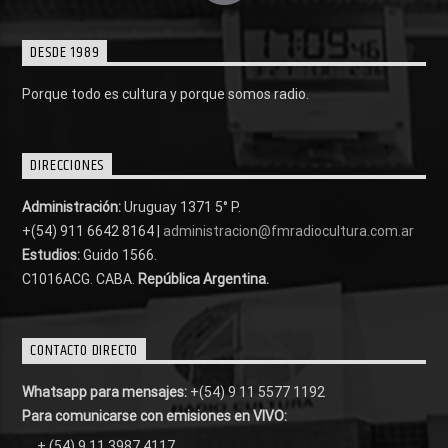
DESDE 1989
Porque todo es cultura y porque somos radio.
DIRECCIONES
Administración:
Uruguay 1371 5° P.
+(54) 911 6642 8164 |
administracion@fmradiocultura.com.ar
Estudios:
Guido 1566.
C1016ACG
. CABA.
República Argentina.
CONTACTO DIRECTO
Whatsapp para mensajes:
+(54) 9 11 5577 1192
Para comunicarse con emisiones en VIVO:
+ (54) 9 11 3987 4117