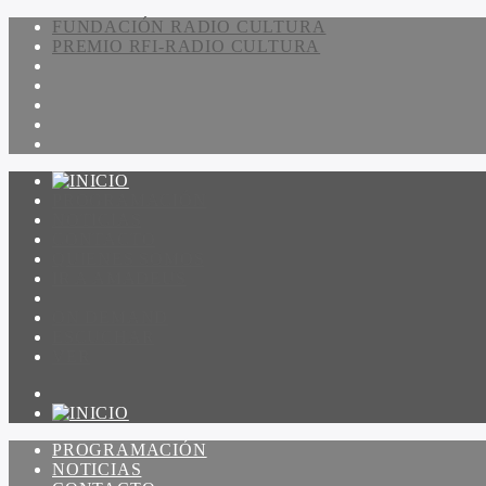
FUNDACIÓN RADIO CULTURA
PREMIO RFI-RADIO CULTURA
PROGRAMACIÓN
NOTICIAS
CONTACTO
QUIENES SOMOS
IR A AMADEUS
ON DEMAND
ESCUCHAR
VER
PROGRAMACIÓN
NOTICIAS