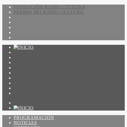
FUNDACIÓN RADIO CULTURA
PREMIO RFI-RADIO CULTURA
PROGRAMACIÓN
NOTICIAS
CONTACTO
QUIENES SOMOS
IR A AMADEUS
ON DEMAND
ESCUCHAR
VER
PROGRAMACIÓN
NOTICIAS