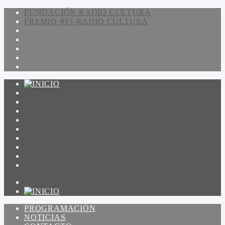
FUNDACIÓN RADIO CULTURA
PREMIO RFI-RADIO CULTURA
PROGRAMACIÓN
NOTICIAS
CONTACTO
QUIENES SOMOS
IR A AMADEUS
ON DEMAND
ESCUCHAR
VER
PROGRAMACIÓN
NOTICIAS