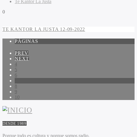
Te Kantor La Justa
0
TE KANTOR LA JUSTA 12-09-2022
PÁGINAS
PREV
NEXT
4
5
6
7
8
9
10
DESDE 1989
Porque todo es cultura y porque somos radio.