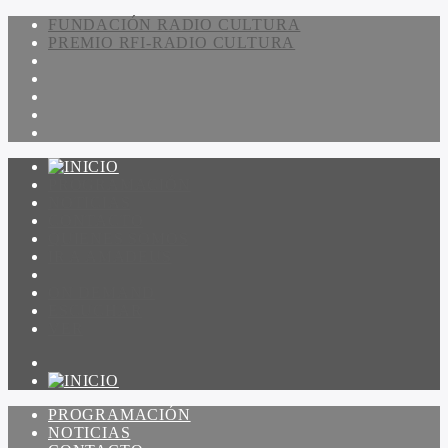
FUNDACIÓN RADIO CULTURA
PREMIO RFI-RADIO CULTURA
PROGRAMACIÓN
NOTICIAS
CONTACTO
QUIENES SOMOS
IR A AMADEUS
ON DEMAND
ESCUCHAR
VER
PROGRAMACIÓN
NOTICIAS