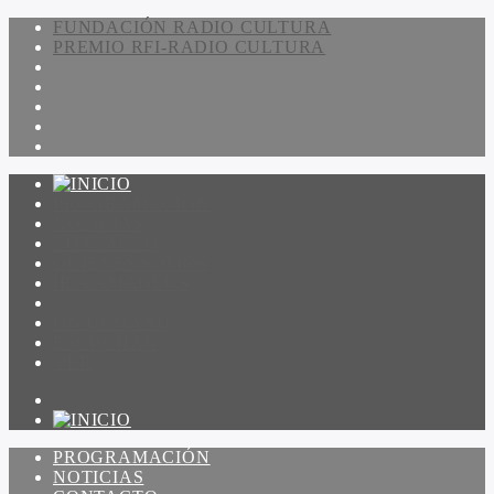
FUNDACIÓN RADIO CULTURA
PREMIO RFI-RADIO CULTURA
PROGRAMACIÓN
NOTICIAS
CONTACTO
QUIENES SOMOS
IR A AMADEUS
ON DEMAND
ESCUCHAR
VER
PROGRAMACIÓN
NOTICIAS