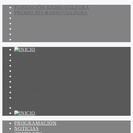
FUNDACIÓN RADIO CULTURA
PREMIO RFI-RADIO CULTURA
PROGRAMACIÓN
NOTICIAS
CONTACTO
QUIENES SOMOS
IR A AMADEUS
ON DEMAND
ESCUCHAR
VER
PROGRAMACIÓN
NOTICIAS