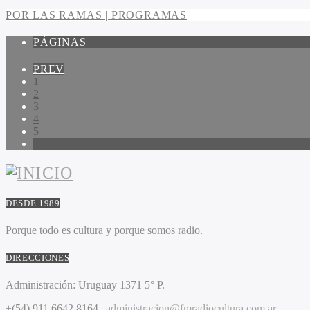
POR LAS RAMAS | PROGRAMAS
PÁGINAS
PREV
1
2
3
4
5
6
DESDE 1989
Porque todo es cultura y porque somos radio.
DIRECCIONES
Administración:
Uruguay 1371 5° P.
+(54) 911 6642 8164 |
administracion@fmradiocultura.com.ar