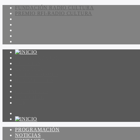
FUNDACIÓN RADIO CULTURA
PREMIO RFI-RADIO CULTURA
PROGRAMACIÓN
NOTICIAS
CONTACTO
QUIENES SOMOS
IR A AMADEUS
ON DEMAND
ESCUCHAR
VER
PROGRAMACIÓN
NOTICIAS