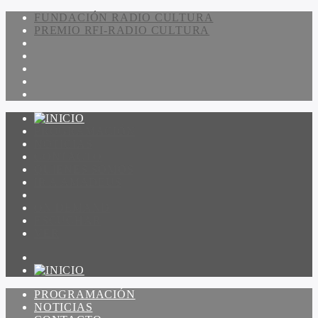
FUNDACIÓN RADIO CULTURA
PREMIO RFI-RADIO CULTURA
PROGRAMACIÓN
NOTICIAS
CONTACTO
QUIENES SOMOS
IR A AMADEUS
ON DEMAND
ESCUCHAR
VER
PROGRAMACIÓN
NOTICIAS