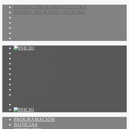
FUNDACIÓN RADIO CULTURA
PREMIO RFI-RADIO CULTURA
PROGRAMACIÓN
NOTICIAS
CONTACTO
QUIENES SOMOS
IR A AMADEUS
ON DEMAND
ESCUCHAR
VER
PROGRAMACIÓN
NOTICIAS