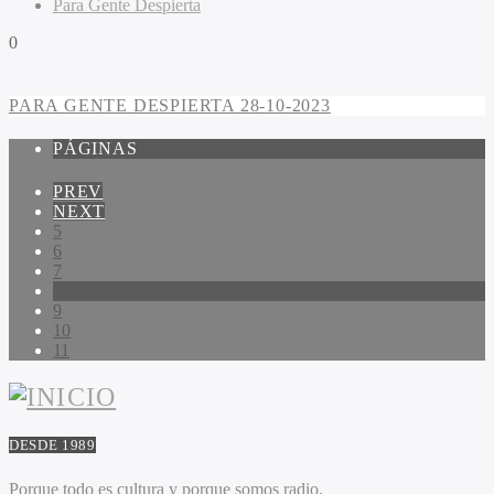
Para Gente Despierta
0
PARA GENTE DESPIERTA 28-10-2023
PÁGINAS
PREV
NEXT
5
6
7
8
9
10
11
DESDE 1989
Porque todo es cultura y porque somos radio.