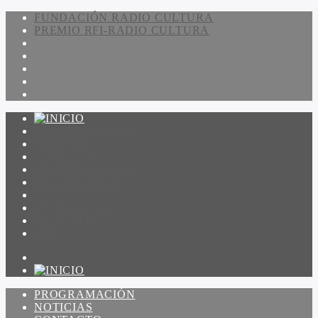
FUNDACIÓN RADIO CULTURA
PREMIO RFI-RADIO CULTURA
PROGRAMACIÓN
NOTICIAS
CONTACTO
QUIENES SOMOS
IR A AMADEUS
ON DEMAND
ESCUCHAR
VER
PROGRAMACIÓN
NOTICIAS