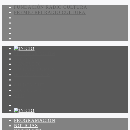
FUNDACIÓN RADIO CULTURA
PREMIO RFI-RADIO CULTURA
PROGRAMACIÓN
NOTICIAS
CONTACTO
QUIENES SOMOS
IR A AMADEUS
ON DEMAND
ESCUCHAR
VER
PROGRAMACIÓN
NOTICIAS