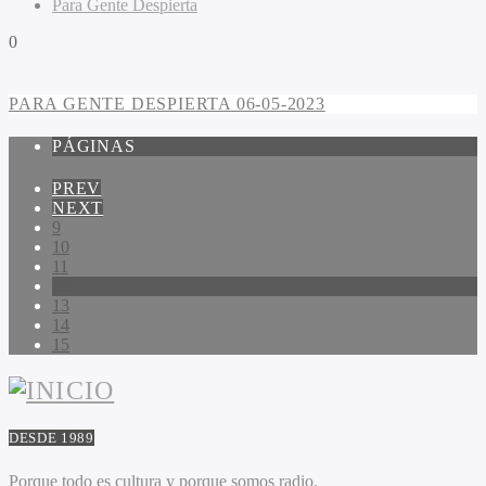
Para Gente Despierta
0
PARA GENTE DESPIERTA 06-05-2023
PÁGINAS
PREV
NEXT
9
10
11
12
13
14
15
DESDE 1989
Porque todo es cultura y porque somos radio.