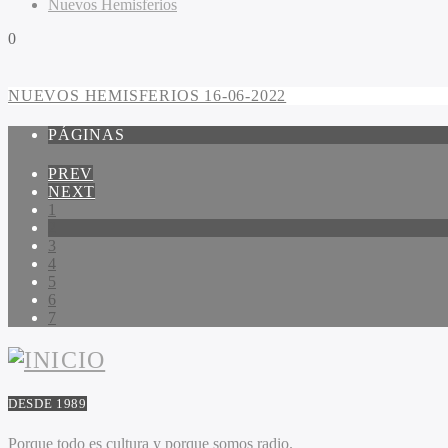
Nuevos Hemisferios
0
NUEVOS HEMISFERIOS 16-06-2022
PÁGINAS
PREV
NEXT
1
2
3
4
5
6
7
DESDE 1989
Porque todo es cultura y porque somos radio.