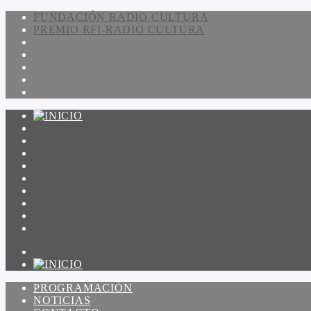
FUNDACIÓN RADIO CULTURA
PREMIO RFI-RADIO CULTURA
PROGRAMACIÓN
NOTICIAS
CONTACTO
QUIENES SOMOS
IR A AMADEUS
ON DEMAND
ESCUCHAR
VER
PROGRAMACIÓN
NOTICIAS