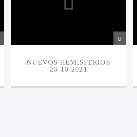
NUEVOS HEMISFERIOS
26-10-2021
4
5
6
7
8
9