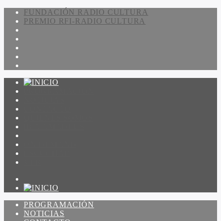
FUNDACIÓN RADIO CULTURA
PREMIO RFI-RADIO CULTURA
PROGRAMACIÓN
NOTICIAS
CONTACTO
QUIENES SOMOS
IR A AMADEUS
ON DEMAND
ESCUCHAR
VER
PROGRAMACIÓN
NOTICIAS