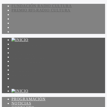
FUNDACIÓN RADIO CULTURA
PREMIO RFI-RADIO CULTURA
PROGRAMACIÓN
NOTICIAS
CONTACTO
QUIENES SOMOS
IR A AMADEUS
ON DEMAND
ESCUCHAR
VER
PROGRAMACIÓN
NOTICIAS