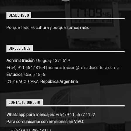
DESDE 1989
Porque todo es cultura y porque somos radio.
DIRECCIONES
Administración:
Uruguay 1371 5° P.
+(54) 911 6642 8164 |
administracion@fmradiocultura.com.ar
Estudios:
Guido 1566.
C1016ACG
. CABA.
República Argentina.
CONTACTO DIRECTO
Whatsapp para mensajes:
+(54) 9 11 5577 1192
Para comunicarse con emisiones en VIVO:
+ (54) 9 11 3987 4117