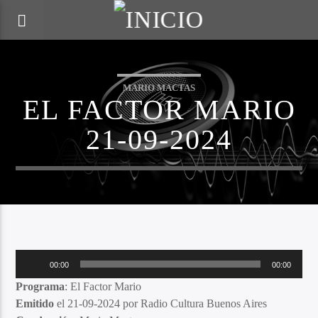
MARIO MACTAS
EL FACTOR MARIO
21-09-2024
Reproductor
00:00
00:00
de
Programa
: El Factor Mario
audio
Emitido
el 21-09-2024 por Radio Cultura Buenos Aires