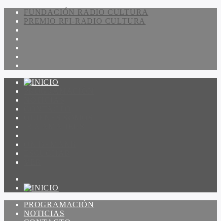
FUNDACIÓN RADIO CULTURA
PREMIO RFI-RADIO CULTURA
PROGRAMACIÓN
NOTICIAS
CONTACTO
QUIENES SOMOS
IR A AMADEUS
ON DEMAND
ESCUCHAR
VER
PROGRAMACIÓN
NOTICIAS