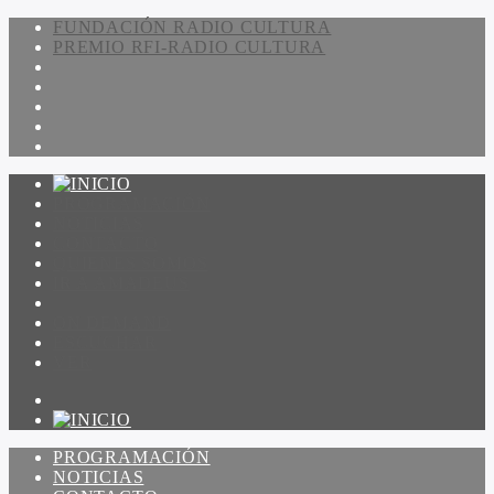
FUNDACIÓN RADIO CULTURA
PREMIO RFI-RADIO CULTURA
PROGRAMACIÓN
NOTICIAS
CONTACTO
QUIENES SOMOS
IR A AMADEUS
ON DEMAND
ESCUCHAR
VER
PROGRAMACIÓN
NOTICIAS