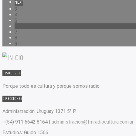
NEXT
3
4
5
6
7
8
9
DESDE 1989
Porque todo es cultura y porque somos radio.
DIRECCIONES
Administración:
Uruguay 1371 5° P.
+(54) 911 6642 8164 |
administracion@fmradiocultura.com.ar
Estudios:
Guido 1566.