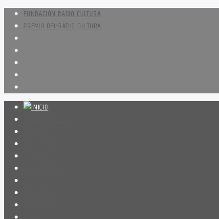
FUNDACIÓN RADIO CULTURA
PREMIO RFI-RADIO CULTURA
PROGRAMACIÓN
NOTICIAS
CONTACTO
QUIENES SOMOS
IR A AMADEUS
ON DEMAND
ESCUCHAR
VER