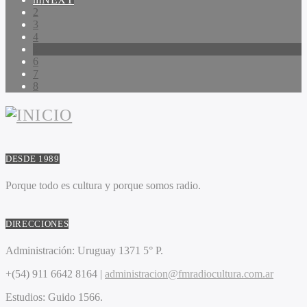
2
3
4
5
6
7
8
DESDE 1989
Porque todo es cultura y porque somos radio.
DIRECCIONES
Administración:
Uruguay 1371 5° P.
+(54) 911 6642 8164 |
administracion@fmradiocultura.com.ar
Estudios:
Guido 1566.