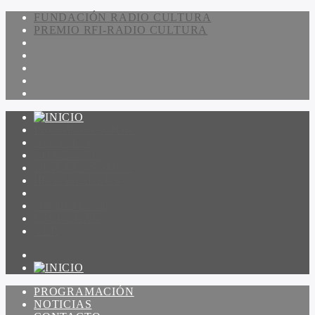
FUNDACIÓN RADIO CULTURA
PREMIO RFI-RADIO CULTURA
PROGRAMACIÓN
NOTICIAS
CONTACTO
QUIENES SOMOS
IR A AMADEUS
ON DEMAND
ESCUCHAR
VER
PROGRAMACIÓN
NOTICIAS