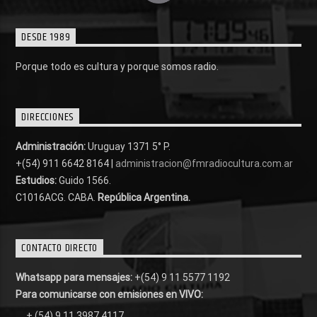
DESDE 1989
Porque todo es cultura y porque somos radio.
DIRECCIONES
Administración:
Uruguay 1371 5° P.
+(54) 911 6642 8164 |
administracion@fmradiocultura.com.ar
Estudios:
Guido 1566.
C1016ACG
. CABA.
República Argentina.
CONTACTO DIRECTO
Whatsapp para mensajes:
+(54) 9 11 5577 1192
Para comunicarse con emisiones en VIVO:
+ (54) 9 11 3987 4117