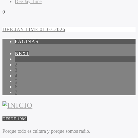
Dee Jay Time
0
DEE JAY TIME 01-07-2026
PÁGINAS
NEXT
1
2
3
4
5
6
7
DESDE 1989
Porque todo es cultura y porque somos radio.