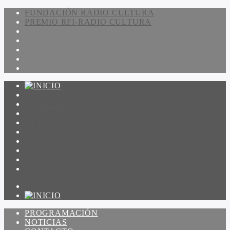
FUNDACIÓN RADIO CULTURA
PREMIO RFI-RADIO CULTURA
PROGRAMACIÓN
NOTICIAS
CONTACTO
QUIENES SOMOS
IR A AMADEUS
ON DEMAND
ESCUCHAR
VER
PROGRAMACIÓN
NOTICIAS