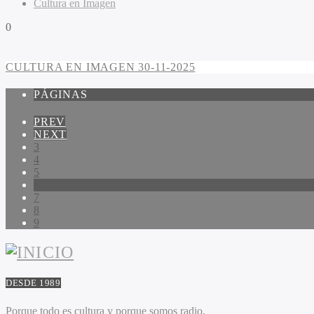
Cultura en Imagen
0
CULTURA EN IMAGEN 30-11-2025
PÁGINAS
PREV
NEXT
3
4
5
6
7
8
9
DESDE 1989
Porque todo es cultura y porque somos radio.