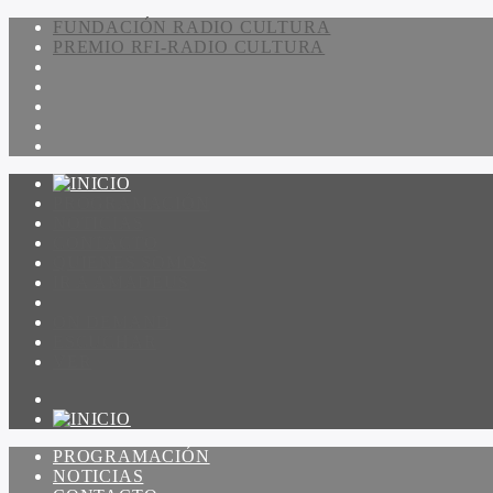
FUNDACIÓN RADIO CULTURA
PREMIO RFI-RADIO CULTURA
PROGRAMACIÓN
NOTICIAS
CONTACTO
QUIENES SOMOS
IR A AMADEUS
ON DEMAND
ESCUCHAR
VER
PROGRAMACIÓN
NOTICIAS