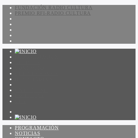
FUNDACIÓN RADIO CULTURA
PREMIO RFI-RADIO CULTURA
PROGRAMACIÓN
NOTICIAS
CONTACTO
QUIENES SOMOS
IR A AMADEUS
ON DEMAND
ESCUCHAR
VER
PROGRAMACIÓN
NOTICIAS