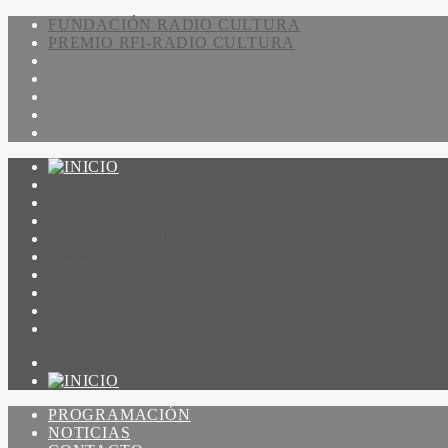
FUNDACIÓN RADIO CULTURA
PREMIO RFI-RADIO CULTURA
PROGRAMACIÓN
NOTICIAS
CONTACTO
QUIENES SOMOS
IR A AMADEUS
ON DEMAND
ESCUCHAR
VER
PROGRAMACIÓN
NOTICIAS