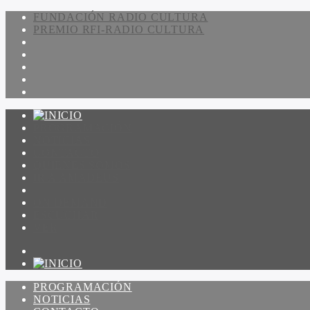
FUNDACIÓN RADIO CULTURA
PREMIO RFI-RADIO CULTURA
PROGRAMACIÓN
NOTICIAS
CONTACTO
QUIENES SOMOS
IR A AMADEUS
ON DEMAND
ESCUCHAR
VER
PROGRAMACIÓN
NOTICIAS