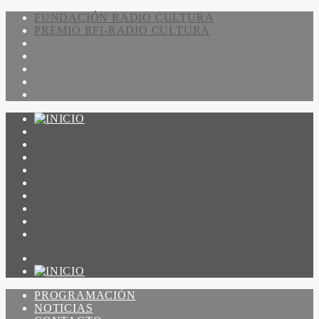
FUNDACIÓN RADIO CULTURA
PREMIO RFI-RADIO CULTURA
PROGRAMACIÓN
NOTICIAS
CONTACTO
QUIENES SOMOS
IR A AMADEUS
ON DEMAND
ESCUCHAR
VER
PROGRAMACIÓN
NOTICIAS