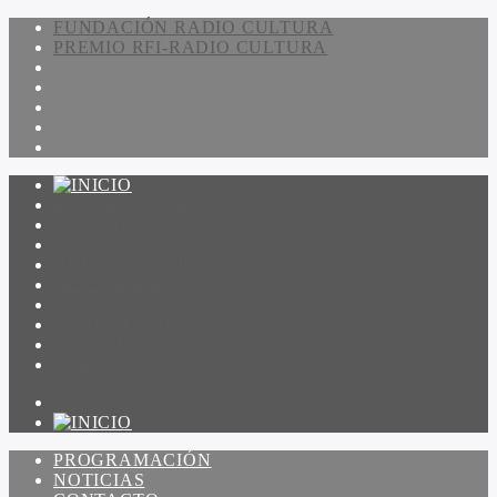
FUNDACIÓN RADIO CULTURA
PREMIO RFI-RADIO CULTURA
PROGRAMACIÓN
NOTICIAS
CONTACTO
QUIENES SOMOS
IR A AMADEUS
ON DEMAND
ESCUCHAR
VER
PROGRAMACIÓN
NOTICIAS