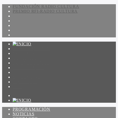
FUNDACIÓN RADIO CULTURA
PREMIO RFI-RADIO CULTURA
PROGRAMACIÓN
NOTICIAS
CONTACTO
QUIENES SOMOS
IR A AMADEUS
ON DEMAND
ESCUCHAR
VER
PROGRAMACIÓN
NOTICIAS