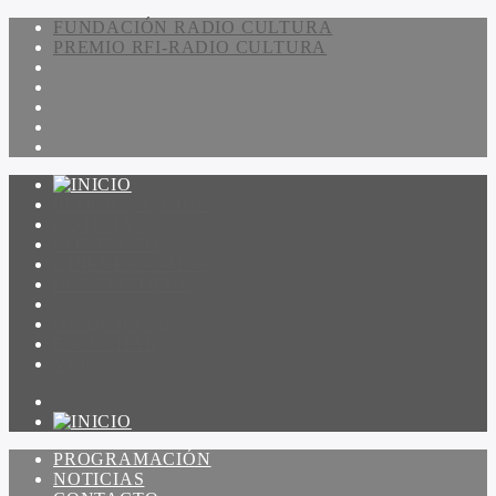
FUNDACIÓN RADIO CULTURA
PREMIO RFI-RADIO CULTURA
PROGRAMACIÓN
NOTICIAS
CONTACTO
QUIENES SOMOS
IR A AMADEUS
ON DEMAND
ESCUCHAR
VER
PROGRAMACIÓN
NOTICIAS