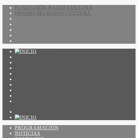
FUNDACIÓN RADIO CULTURA
PREMIO RFI-RADIO CULTURA
PROGRAMACIÓN
NOTICIAS
CONTACTO
QUIENES SOMOS
IR A AMADEUS
ON DEMAND
ESCUCHAR
VER
PROGRAMACIÓN
NOTICIAS