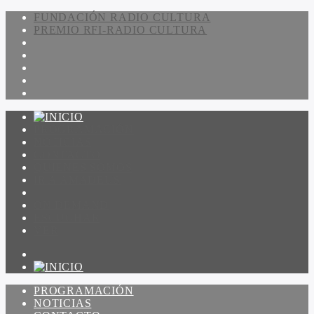
FUNDACIÓN RADIO CULTURA
PREMIO RFI-RADIO CULTURA
PROGRAMACIÓN
NOTICIAS
CONTACTO
QUIENES SOMOS
IR A AMADEUS
ON DEMAND
ESCUCHAR
VER
PROGRAMACIÓN
NOTICIAS