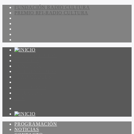
FUNDACIÓN RADIO CULTURA
PREMIO RFI-RADIO CULTURA
PROGRAMACIÓN
NOTICIAS
CONTACTO
QUIENES SOMOS
IR A AMADEUS
ON DEMAND
ESCUCHAR
VER
PROGRAMACIÓN
NOTICIAS