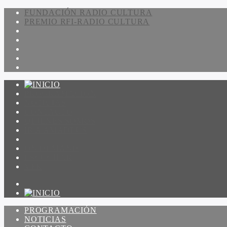
FUNDACIÓN RADIO CULTURA
PREMIO RFI-RADIO CULTURA
PROGRAMACIÓN
NOTICIAS
CONTACTO
QUIENES SOMOS
IR A AMADEUS
ON DEMAND
ESCUCHAR
VER
PROGRAMACIÓN
NOTICIAS