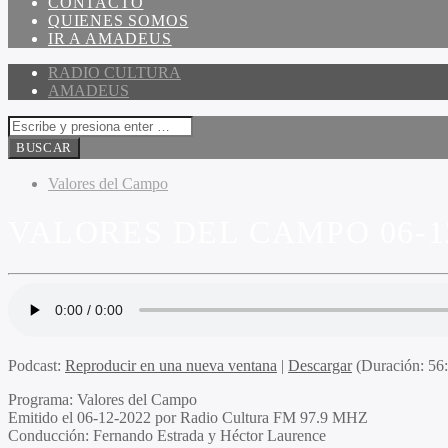
CONTACTO
QUIENES SOMOS
IR A AMADEUS
RADIO CULTURA
AMADEUS
Valores del Campo
VALORES DEL CAMPO 06-1
Podcast:
Reproducir en una nueva ventana
|
Descargar
(Duración: 5
Programa
: Valores del Campo
Emitido
el 06-12-2022 por Radio Cultura FM 97.9 MHZ
Conducción
: Fernando Estrada y Héctor Laurence