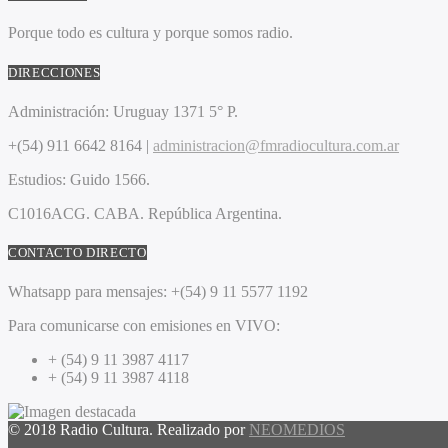
Porque todo es cultura y porque somos radio.
DIRECCIONES
Administración:
Uruguay 1371 5° P.
+(54) 911 6642 8164 |
administracion@fmradiocultura.com.ar
Estudios:
Guido 1566.
C1016ACG
. CABA.
República Argentina.
CONTACTO DIRECTO
Whatsapp para mensajes:
+(54) 9 11 5577 1192
Para comunicarse con emisiones en VIVO:
+ (54) 9 11 3987 4117
+ (54) 9 11 3987 4118
© 2018 Radio Cultura. Realizado por
NEOMEDIOS