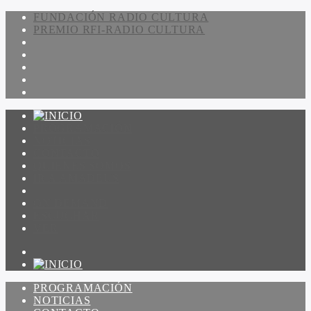
FUNDACIÓN RADIO CULTURA
PREMIO RFI-RADIO CULTURA
PROGRAMACIÓN
NOTICIAS
CONTACTO
QUIENES SOMOS
IR A AMADEUS
ON DEMAND
ESCUCHAR
VER
PROGRAMACIÓN
NOTICIAS