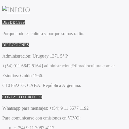
DESDE 1989
Porque todo es cultura y porque somos radio.
DIRECCIONES
Administración:
Uruguay 1371 5° P.
+(54) 911 6642 8164 |
administracion@fmradiocultura.com.ar
Estudios:
Guido 1566.
C1016ACG
. CABA.
República Argentina.
CONTACTO DIRECTO
Whatsapp para mensajes:
+(54) 9 11 5577 1192
Para comunicarse con emisiones en VIVO:
+ (54) 9 11 3987 4117