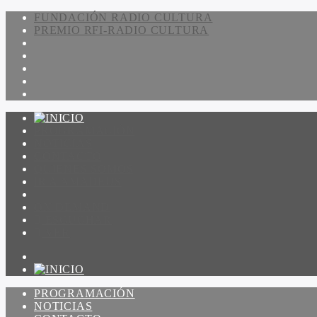
FUNDACIÓN RADIO CULTURA
PREMIO RFI-RADIO CULTURA
PROGRAMACIÓN
NOTICIAS
CONTACTO
QUIENES SOMOS
IR A AMADEUS
ON DEMAND
ESCUCHAR
VER
PROGRAMACIÓN
NOTICIAS