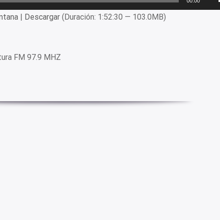
00:00
ntana
|
Descargar
(Duración: 1:52:30 — 103.0MB)
tura FM 97.9 MHZ