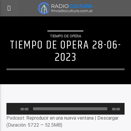
TIEMPO DE OPERA
TIEMPO DE OPERA 28-06-
2023
Reproductor
00:00
00:00
de
Podcast:
Reproducir en una nueva ventana
|
Descargar
audio
(Duración: 57:22 — 52.5MB)