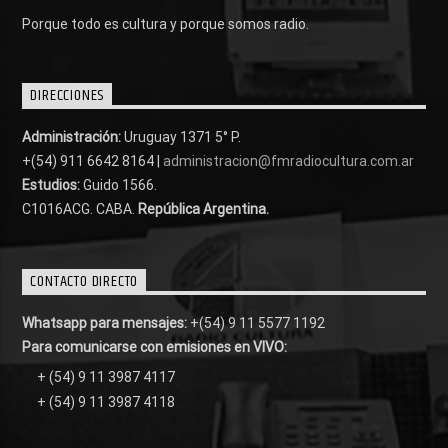
Porque todo es cultura y porque somos radio.
DIRECCIONES
Administración:
Uruguay 1371 5° P.
+(54) 911 6642 8164 |
administracion@fmradiocultura.com.ar
Estudios:
Guido 1566.
C1016ACG
. CABA.
República Argentina.
CONTACTO DIRECTO
Whatsapp para mensajes:
+(54) 9 11 5577 1192
Para comunicarse con emisiones en VIVO:
+ (54) 9 11 3987 4117
+ (54) 9 11 3987 4118