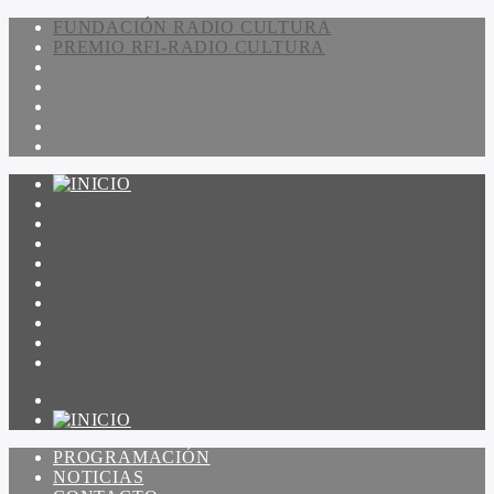
FUNDACIÓN RADIO CULTURA
PREMIO RFI-RADIO CULTURA
PROGRAMACIÓN
NOTICIAS
CONTACTO
QUIENES SOMOS
IR A AMADEUS
ON DEMAND
ESCUCHAR
VER
PROGRAMACIÓN
NOTICIAS