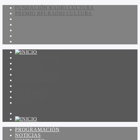
FUNDACIÓN RADIO CULTURA
PREMIO RFI-RADIO CULTURA
PROGRAMACIÓN
NOTICIAS
CONTACTO
QUIENES SOMOS
IR A AMADEUS
ON DEMAND
ESCUCHAR
VER
PROGRAMACIÓN
NOTICIAS